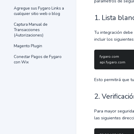
parámetros de segur
Agregue sus Fygaro Links a
cualquier sitio web o blog
1. Lista bla
Captura Manual de
Transacciones
Tu integración debe 
(Autorizaciones)
incluir los siguiente
Magento Plugin
Conectar Pagos de Fygaro
fygaro.com  
con Wix
api.fygaro.com
Esto permitirá que t
2. Verificac
Para mayor segurida
las siguientes direcc