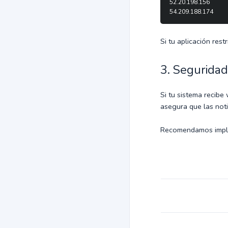
52.20.198.156  
54.209.188.174
Si tu aplicación rest
3. Segurida
Si tu sistema recibe
asegura que las not
Recomendamos impleme