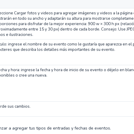
eccione Cargar fotos y videos para agregar imágenes y videos a la página
trarán en todo su ancho y adaptarán su altura para mostrarse completamente
porciones para disfrutar de la mejor experiencia: 900 w × 300 h px (relaci
roximadamente entre 15 y 30 px) dentro de cada borde. Consejo: Use JPEG
nos e ilustraciones.
ítulo: ingrese el nombre de su evento como le gustaría que aparezca en e
acteres que describa los detalles más importantes de su evento.
echa y hora: ingrese la fecha y hora de inicio de su evento o déjelo en blan
ponibles o cree una nueva.
rde sus cambios.
ar a agregar tus tipos de entradas y fechas de eventos.