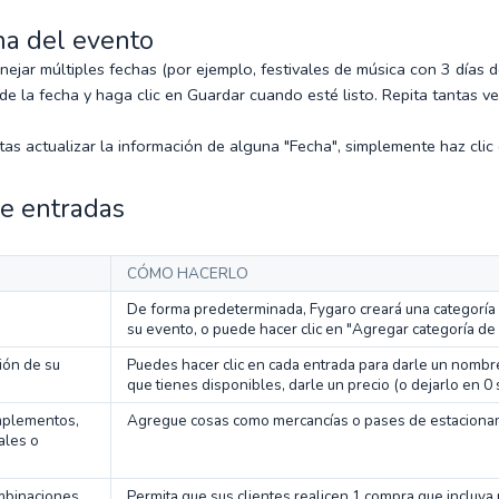
ha del evento
jar múltiples fechas (por ejemplo, festivales de música con 3 días d
 de la fecha y haga clic en Guardar cuando esté listo. Repita tantas 
tas actualizar la información de alguna "Fecha", simplemente haz clic 
de entradas
CÓMO HACERLO
De forma predeterminada, Fygaro creará una categoría 
su evento, o puede hacer clic en "Agregar categoría de 
ión de su
Puedes hacer clic en cada entrada para darle un nombr
que tienes disponibles, darle un precio (o dejarlo en 0 
mplementos,
Agregue cosas como mercancías o pases de estacionami
ales o
mbinaciones
Permita que sus clientes realicen 1 compra que incluya 