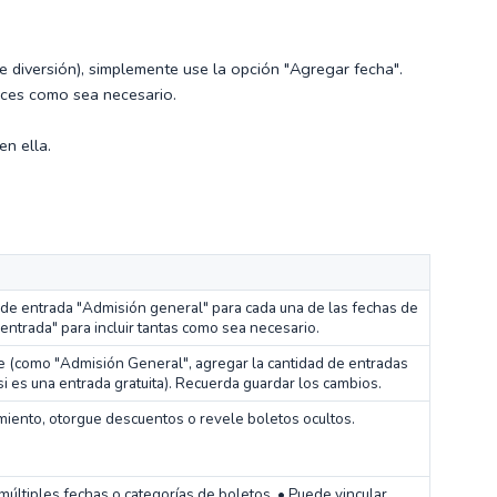
e diversión), simplemente use la opción "Agregar fecha".
veces como sea necesario.
en ella.
de entrada "Admisión general" para cada una de las fechas de
entrada" para incluir tantas como sea necesario.
e (como "Admisión General", agregar la cantidad de entradas
si es una entrada gratuita). Recuerda guardar los cambios.
ento, otorgue descuentos o revele boletos ocultos.
múltiples fechas o categorías de boletos. • Puede vincular