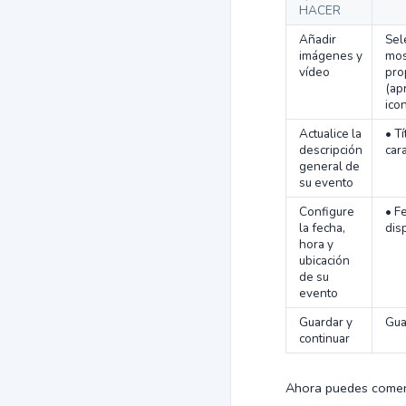
HACER
Añadir
Sel
imágenes y
mos
vídeo
pro
(ap
ico
Actualice la
• T
descripción
car
general de
su evento
Configure
• F
la fecha,
dis
hora y
ubicación
de su
evento
Guardar y
Gua
continuar
Ahora puedes comenz