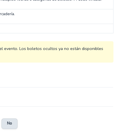
cadería.
 del evento. Los boletos ocultos ya no están disponibles
No