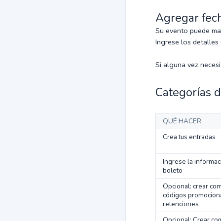
Agregar fec
Su evento puede mane
Ingrese los detalles
Si alguna vez necesi
Categorías 
QUÉ HACER
Crea tus entradas
Ingrese la informac
boleto
Opcional: crear co
códigos promocion
retenciones
Opcional: Crear co